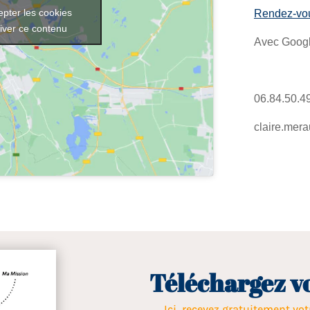
epter les cookies
Rendez-vou
tiver ce contenu
Avec Goog
06.84.50.4
claire.mera
Téléchargez vo
Ici, recevez gratuitement vot