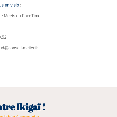
s en visio
:
le Meets ou FaceTime
9.52
ud@conseil-metier.fr
tre Ikigaï !
re Ikigaï à compléter.